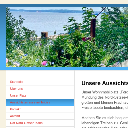
Startseite
Unsere Aussichts
Über uns
Unser Wohnmobilplatz „Förde
Unser Platz
Mündung des Nord-Ostsee-Ka
großen und kleinen Frachtsc
Aussichtsterrasse mit Imbiss
Freizeitboote beobachten, d
Kontakt
Anfahrt
Machen Sie es sich bequem 
lebendigen Treiben zu. Geni
Der Nord-Ostsee-Kanal